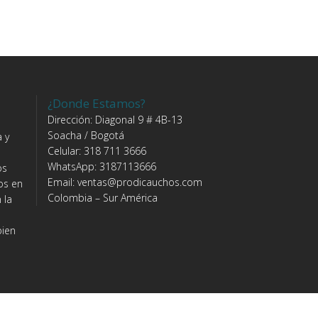
¿Donde Estamos?
Dirección: Diagonal 9 # 4B-13
Soacha / Bogotá
 y
Celular: 318 711 3666
WhatsApp: 3187113666
os
Email: ventas@prodicauchos.com
os en
Colombia – Sur América
 la
bien