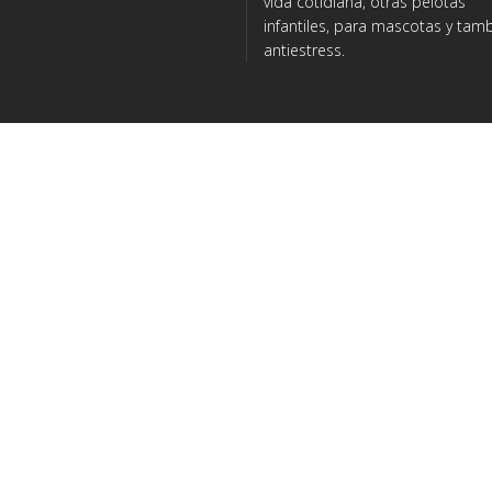
vida cotidiana, otras pelotas
infantiles, para mascotas y tam
antiestress.