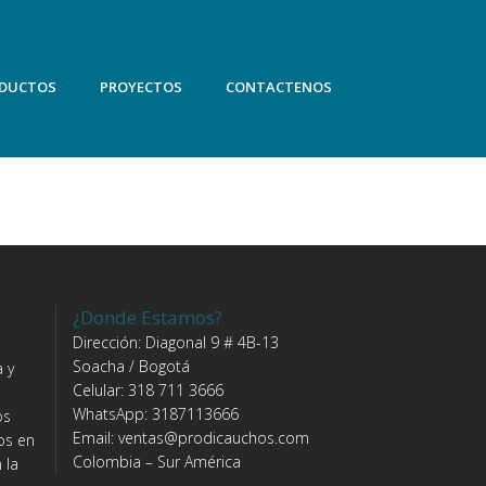
DUCTOS
PROYECTOS
CONTACTENOS
¿Donde Estamos?
Dirección: Diagonal 9 # 4B-13
Soacha / Bogotá
 y
Celular: 318 711 3666
WhatsApp: 3187113666
os
Email: ventas@prodicauchos.com
os en
Colombia – Sur América
 la